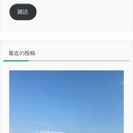
ー
ル
購読
ア
ド
レ
ス
最近の投稿