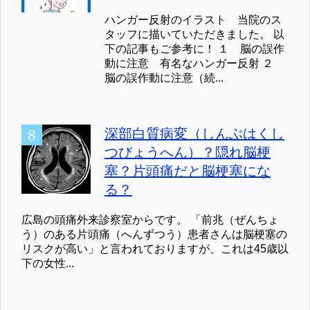
ハンガー反射のイラスト 当院のス
タッフに描いていただきました。 以
下の記事もご参考に！ １ 脳の誤作
動に注意 有名なハンガー反射 ２
脳の誤作動に注意（続...
深部白質病変（しんぶはくし
つびょうへん）？隠れ脳梗
塞？片頭痛だと脳梗塞にな
る？
広島の頭痛外来診察室からです。 「前兆（ぜんちょ
う）のある片頭痛（へんずつう）患者さんは脳梗塞の
リスクが高い」と言われておりますが、これは45歳以
下の女性...