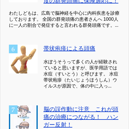
度の群発頭痛に保険適応に！
わたしどもは、広島で脳神経を中心に内科疾患を診療
しております。 全国の群発頭痛の患者さんへ 1000人
に一人の割合で発症すると言われる群発頭痛です。...
帯状疱疹による頭痛
水ぼうそうって多くの人が経験され
ていると思いますが、医学用語では
水痘（すいとう）と呼びます。 水痘
帯状疱疹（たいじょうほうしん）ウ
イルスが原因で、体の中に入っ...
脳の誤作動に注意 これが頭
痛の治療につながる！ ハン
ガー反射！