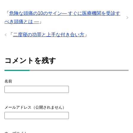
「
危険な頭痛の10のサイン― すぐに医療機関を受診す
べき頭痛とは ―
」
「
二度寝の功罪と上手な付き合い方
」
コメントを残す
名前
メールアドレス（公開されません）