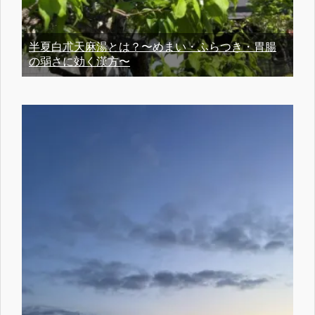
半夏白朮天麻湯とは？〜めまい・ふらつき・胃腸
の弱さに効く漢方〜