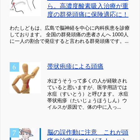
ら。高濃度酸素吸入治療が重
度の群発頭痛に保険適応に！
わたしどもは、広島で脳神経を中心に内科疾患を診療
しております。 全国の群発頭痛の患者さんへ 1000人
に一人の割合で発症すると言われる群発頭痛です。...
帯状疱疹による頭痛
水ぼうそうって多くの人が経験され
ていると思いますが、医学用語では
水痘（すいとう）と呼びます。 水痘
帯状疱疹（たいじょうほうしん）ウ
イルスが原因で、体の中に入っ...
脳の誤作動に注意 これが頭