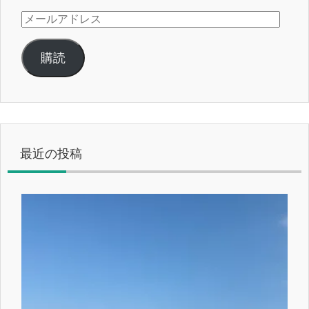
メ
ー
ル
購読
ア
ド
レ
ス
最近の投稿