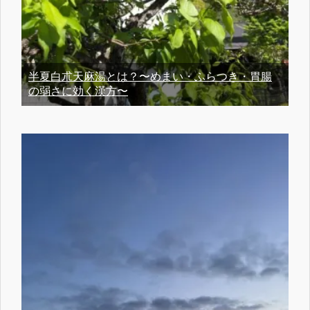
半夏白朮天麻湯とは？〜めまい・ふらつき・胃腸
の弱さに効く漢方〜