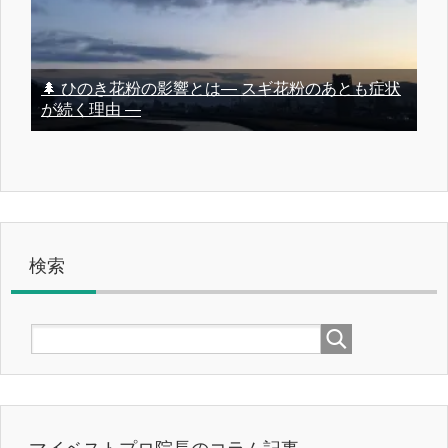
🌲 ひのき花粉の影響とは― スギ花粉のあとも症状
が続く理由 ―
検索