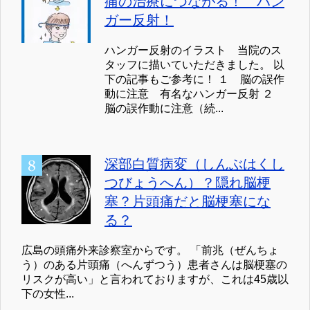
痛の治療につながる！ ハン
ガー反射！
ハンガー反射のイラスト 当院のス
タッフに描いていただきました。 以
下の記事もご参考に！ １ 脳の誤作
動に注意 有名なハンガー反射 ２
脳の誤作動に注意（続...
深部白質病変（しんぶはくし
つびょうへん）？隠れ脳梗
塞？片頭痛だと脳梗塞にな
る？
広島の頭痛外来診察室からです。 「前兆（ぜんちょ
う）のある片頭痛（へんずつう）患者さんは脳梗塞の
リスクが高い」と言われておりますが、これは45歳以
下の女性...