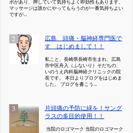
ボがあり、押していて気持ちよく即効性もあります。
マッサージは誰かにやってもらうのが一番気持ちよい
ですが...
広島 頭痛・脳神経専門医で
す はじめまして！！
私こと、長崎県長崎市生まれ、広島
市中区舟入（ふないり）そだちの、
いのうえ内科脳神経クリニックの院
長です。 本日よりブログをはじめま
した。 ブログを書こう...
片頭痛の予防に緑を！サング
ラスの多目的使用！！
当院のロゴマーク 当院のロゴマーク