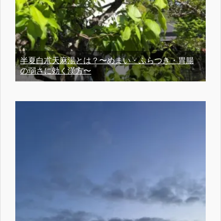
半夏白朮天麻湯とは？〜めまい・ふらつき・胃腸
の弱さに効く漢方〜