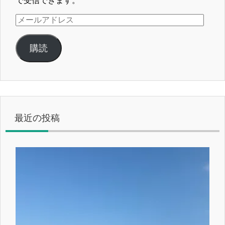
で受信できます。
メ
ー
ル
購読
ア
ド
レ
ス
最近の投稿