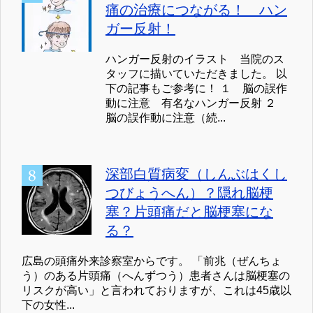
痛の治療につながる！ ハン
ガー反射！
ハンガー反射のイラスト 当院のス
タッフに描いていただきました。 以
下の記事もご参考に！ １ 脳の誤作
動に注意 有名なハンガー反射 ２
脳の誤作動に注意（続...
深部白質病変（しんぶはくし
つびょうへん）？隠れ脳梗
塞？片頭痛だと脳梗塞にな
る？
広島の頭痛外来診察室からです。 「前兆（ぜんちょ
う）のある片頭痛（へんずつう）患者さんは脳梗塞の
リスクが高い」と言われておりますが、これは45歳以
下の女性...