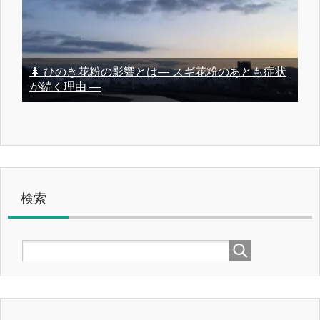
🌲 ひのき花粉の影響とは― スギ花粉のあとも症状
が続く理由 ―
検索