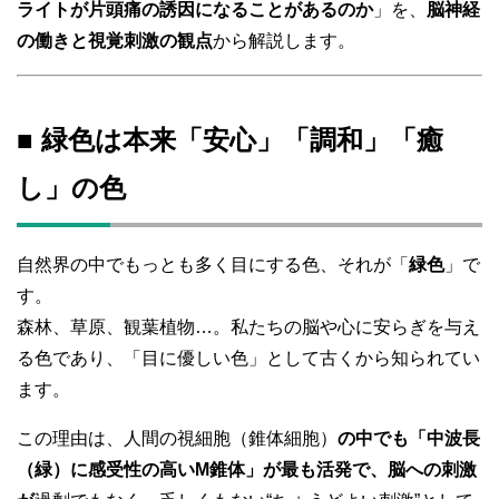
ライトが片頭痛の誘因になることがあるのか
」を、
脳神経
の働きと視覚刺激の観点
から解説します。
■ 緑色は本来「安心」「調和」「癒
し」の色
自然界の中でもっとも多く目にする色、それが「
緑色
」で
す。
森林、草原、観葉植物…。私たちの脳や心に安らぎを与え
る色であり、「目に優しい色」として古くから知られてい
ます。
この理由は、人間の視細胞（錐体細胞）
の中でも「中波長
（緑）に感受性の高いM錐体」が最も活発で、脳への刺激