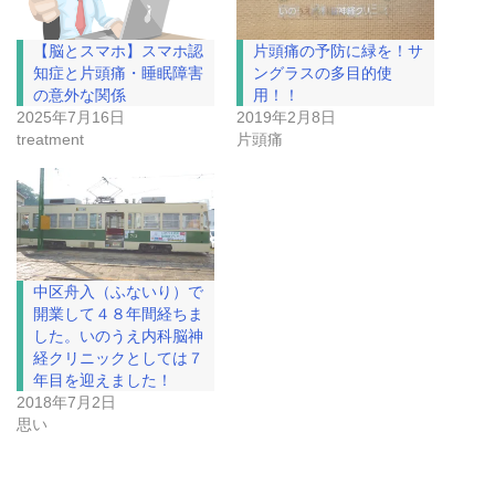
【脳とスマホ】スマホ認
片頭痛の予防に緑を！サ
知症と片頭痛・睡眠障害
ングラスの多目的使
の意外な関係
用！！
2025年7月16日
2019年2月8日
treatment
片頭痛
中区舟入（ふないり）で
開業して４８年間経ちま
した。いのうえ内科脳神
経クリニックとしては７
年目を迎えました！
2018年7月2日
思い