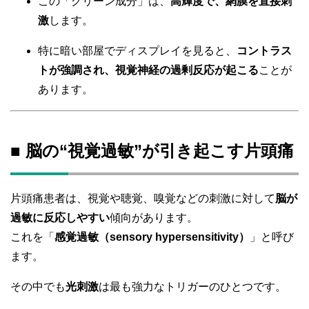
この「グリーン成分」は、
高輝度で、網膜を直接刺
激
します。
特に暗い部屋でディスプレイを見ると、
コントラス
トが強調され、視覚神経の過剰反応が起こる
ことが
あります。
■ 脳の“視覚過敏”が引き起こす片頭痛
片頭痛患者は、視覚や聴覚、嗅覚などの刺激に対して
脳が
過敏に反応しやすい
傾向があります。
これを「
感覚過敏（sensory hypersensitivity）
」と呼び
ます。
その中でも
光刺激
は最も強力なトリガーのひとつです。