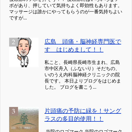
ボがあり、押していて気持ちよく即効性もあります。
マッサージは誰かにやってもらうのが一番気持ちよい
ですが...
広島 頭痛・脳神経専門医で
す はじめまして！！
私こと、長崎県長崎市生まれ、広島
市中区舟入（ふないり）そだちの、
いのうえ内科脳神経クリニックの院
長です。 本日よりブログをはじめま
した。 ブログを書こう...
片頭痛の予防に緑を！サング
ラスの多目的使用！！
当院のロゴマーク 当院のロゴマーク