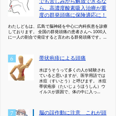
でも苦しみから解放できるな
ら。高濃度酸素吸入治療が重
度の群発頭痛に保険適応に！
わたしどもは、広島で脳神経を中心に内科疾患を診療
しております。 全国の群発頭痛の患者さんへ 1000人
に一人の割合で発症すると言われる群発頭痛です。...
帯状疱疹による頭痛
水ぼうそうって多くの人が経験され
ていると思いますが、医学用語では
水痘（すいとう）と呼びます。 水痘
帯状疱疹（たいじょうほうしん）ウ
イルスが原因で、体の中に入っ...
脳の誤作動に注意 これが頭