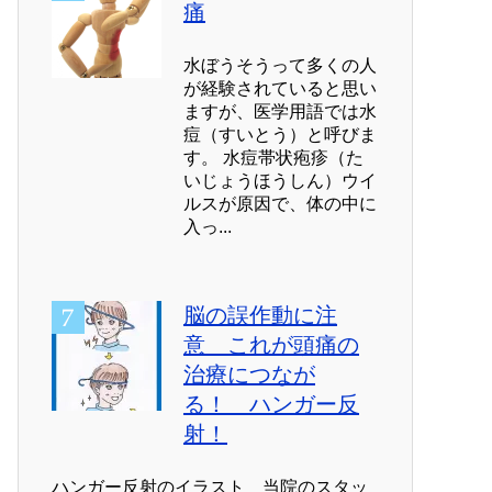
痛
水ぼうそうって多くの人
が経験されていると思い
ますが、医学用語では水
痘（すいとう）と呼びま
す。 水痘帯状疱疹（た
いじょうほうしん）ウイ
ルスが原因で、体の中に
入っ...
脳の誤作動に注
意 これが頭痛の
治療につなが
る！ ハンガー反
射！
ハンガー反射のイラスト 当院のスタッ