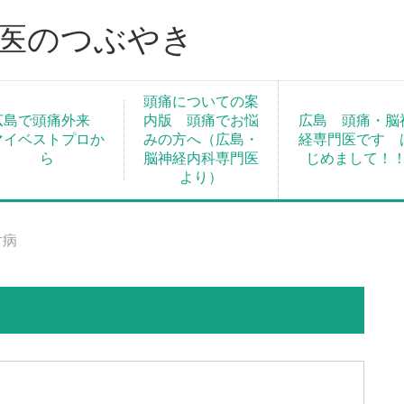
門医のつぶやき
頭痛についての案
広島で頭痛外来
内版 頭痛でお悩
広島 頭痛・脳
マイベストプロか
みの方へ（広島・
経専門医です 
ら
脳神経内科専門医
じめまして！
より）
射病