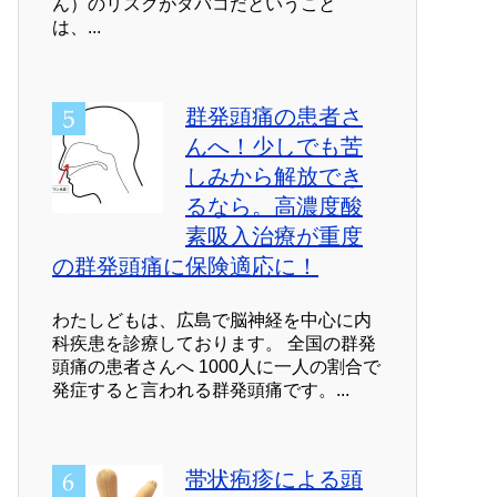
ん）のリスクがタバコだということ
は、...
群発頭痛の患者さ
んへ！少しでも苦
しみから解放でき
るなら。高濃度酸
素吸入治療が重度
の群発頭痛に保険適応に！
わたしどもは、広島で脳神経を中心に内
科疾患を診療しております。 全国の群発
頭痛の患者さんへ 1000人に一人の割合で
発症すると言われる群発頭痛です。...
帯状疱疹による頭