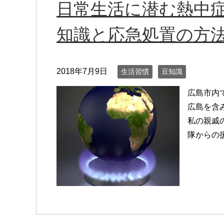
日常生活に潜む熱中症
知識と応急処置の方
2018年7月9日
生活習慣
豆知識
広島市内
広島を含
私の親戚
隊からの援