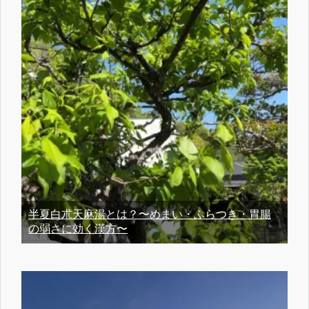
半夏白朮天麻湯とは？〜めまい・ふらつき・胃腸
の弱さに効く漢方〜