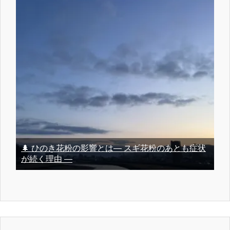
🌲 ひのき花粉の影響とは― スギ花粉のあとも症状
が続く理由 ―