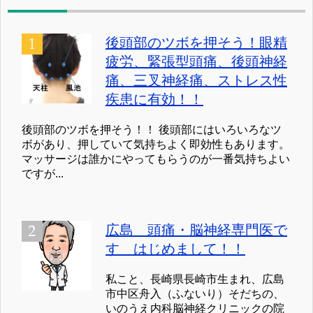
後頭部のツボを押そう！眼精
疲労、緊張型頭痛、後頭神経
痛、三叉神経痛、ストレス性
疾患に有効！！
後頭部のツボを押そう！！ 後頭部にはいろいろなツ
ボがあり、押していて気持ちよく即効性もあります。
マッサージは誰かにやってもらうのが一番気持ちよい
ですが...
広島 頭痛・脳神経専門医で
す はじめまして！！
私こと、長崎県長崎市生まれ、広島
市中区舟入（ふないり）そだちの、
いのうえ内科脳神経クリニックの院