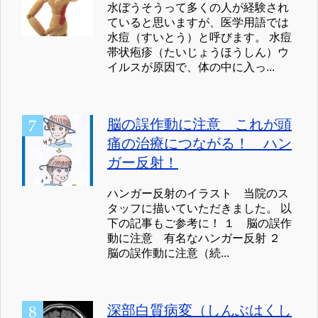
水ぼうそうって多くの人が経験され
ていると思いますが、医学用語では
水痘（すいとう）と呼びます。 水痘
帯状疱疹（たいじょうほうしん）ウ
イルスが原因で、体の中に入っ...
脳の誤作動に注意 これが頭
痛の治療につながる！ ハン
ガー反射！
ハンガー反射のイラスト 当院のス
タッフに描いていただきました。 以
下の記事もご参考に！ １ 脳の誤作
動に注意 有名なハンガー反射 ２
脳の誤作動に注意（続...
深部白質病変（しんぶはくし