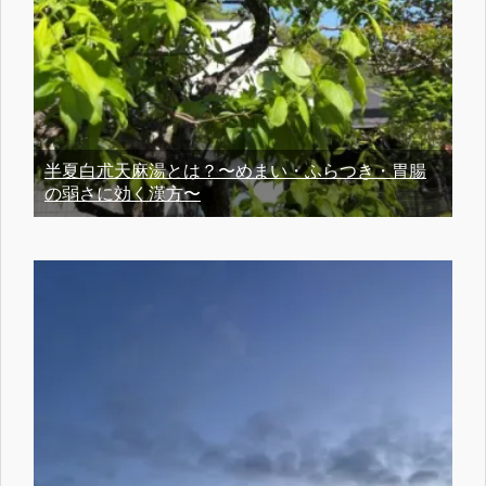
半夏白朮天麻湯とは？〜めまい・ふらつき・胃腸
の弱さに効く漢方〜