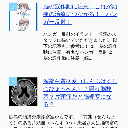
脳の誤作動に注意 これが頭
痛の治療につながる！ ハン
ガー反射！
ハンガー反射のイラスト 当院のス
タッフに描いていただきました。 以
下の記事もご参考に！ １ 脳の誤作
動に注意 有名なハンガー反射 ２
脳の誤作動に注意（続...
深部白質病変（しんぶはくし
つびょうへん）？隠れ脳梗
塞？片頭痛だと脳梗塞にな
る？
広島の頭痛外来診察室からです。 「前兆（ぜんちょ
う）のある片頭痛（へんずつう）患者さんは脳梗塞の