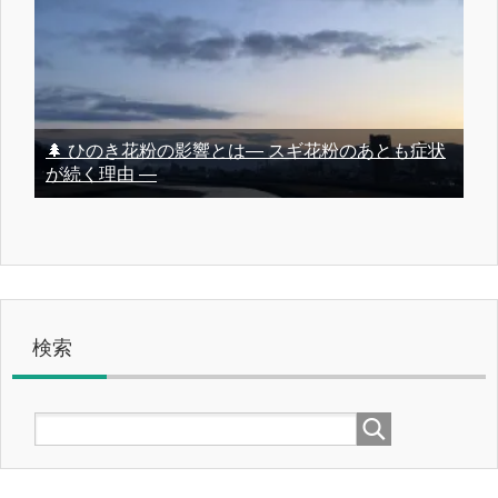
🌲 ひのき花粉の影響とは― スギ花粉のあとも症状
が続く理由 ―
検索