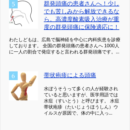
群発頭痛の患者さんへ！少し
でも苦しみから解放できるな
ら。高濃度酸素吸入治療が重
度の群発頭痛に保険適応に！
わたしどもは、広島で脳神経を中心に内科疾患を診療
しております。 全国の群発頭痛の患者さんへ 1000人
に一人の割合で発症すると言われる群発頭痛です。...
帯状疱疹による頭痛
水ぼうそうって多くの人が経験され
ていると思いますが、医学用語では
水痘（すいとう）と呼びます。 水痘
帯状疱疹（たいじょうほうしん）ウ
イルスが原因で、体の中に入っ...