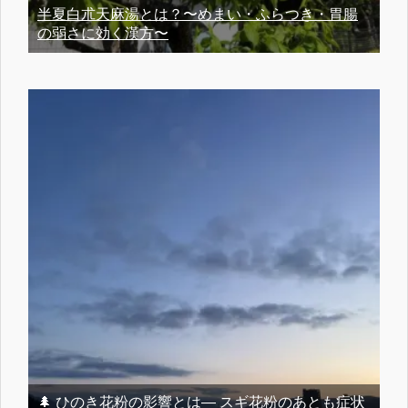
半夏白朮天麻湯とは？〜めまい・ふらつき・胃腸
の弱さに効く漢方〜
🌲 ひのき花粉の影響とは― スギ花粉のあとも症状