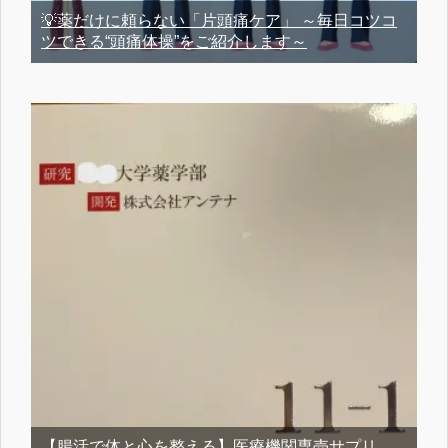
💡薬だけに頼らない「片頭痛ケア」 ～毎日コツコ
ツできる“頭痛体操”をご紹介します～
【腸活で体と心を整える】医療機関専売サプリ