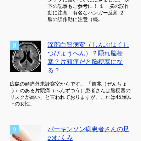
下の記事もご参考に！ １ 脳の誤作
動に注意 有名なハンガー反射 ２
脳の誤作動に注意（続...
深部白質病変（しんぶはくし
つびょうへん）？隠れ脳梗
塞？片頭痛だと脳梗塞にな
る？
広島の頭痛外来診察室からです。 「前兆（ぜんちょ
う）のある片頭痛（へんずつう）患者さんは脳梗塞の
リスクが高い」と言われておりますが、これは45歳以
下の女性...
パーキンソン病患者さんの足
のむくみ