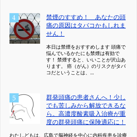
禁煙のすすめ！ あなたの頭
痛の原因はタバコかもしれま
せん！
本日は禁煙をおすすめします 頭痛で
悩んでいるかたにも禁煙は有効で
す！ 禁煙すると、いいことが沢山あ
ります。 癌（がん）のリスクがタバ
コだということは、...
群発頭痛の患者さんへ！少し
でも苦しみから解放できるな
ら。高濃度酸素吸入治療が重
度の群発頭痛に保険適応に！
わたしどもは、広島で脳神経を中心に内科疾患を診療