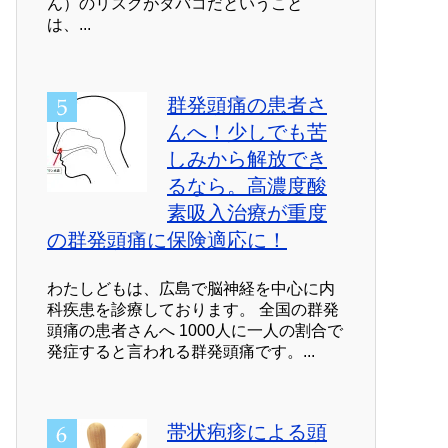
ん）のリスクがタバコだということ
は、...
群発頭痛の患者さ
んへ！少しでも苦
しみから解放でき
るなら。高濃度酸
素吸入治療が重度
の群発頭痛に保険適応に！
わたしどもは、広島で脳神経を中心に内
科疾患を診療しております。 全国の群発
頭痛の患者さんへ 1000人に一人の割合で
発症すると言われる群発頭痛です。...
帯状疱疹による頭