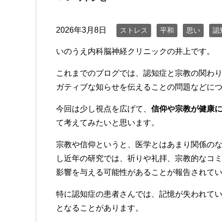
2026年3月8日
ストレス
平和
思い
認
いのうえ内科脳神経クリニックの井上です。
これまでのブログでは、認知症と宗教の関わ
ガティブな知らせを伝えることの問題などに
今回は少し視点を広げて、
信仰や宗教が健康
て考えてみたいと思います。
宗教や信仰というと、医学とはあまり関係の
し近年の研究では、祈りや礼拝、宗教的なコ
影響を与える可能性があることが報告されて
特に認知症の患者さんでは、記憶が失われて
となることがあります。