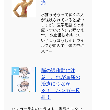
痛
水ぼうそうって多くの人
が経験されていると思い
ますが、医学用語では水
痘（すいとう）と呼びま
す。 水痘帯状疱疹（た
いじょうほうしん）ウイ
ルスが原因で、体の中に
入っ...
脳の誤作動に注
意 これが頭痛の
治療につなが
る！ ハンガー反
射！
ハンガー反射のイラスト 当院のスタッ