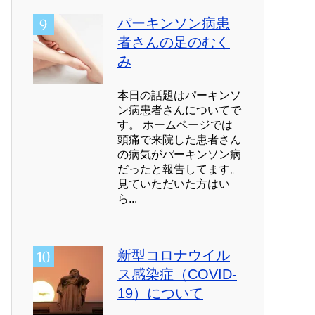
パーキンソン病患
者さんの足のむく
み
本日の話題はパーキンソ
ン病患者さんについてで
す。 ホームページでは
頭痛で来院した患者さん
の病気がパーキンソン病
だったと報告してます。
見ていただいた方はい
ら...
新型コロナウイル
ス感染症（COVID-
19）について