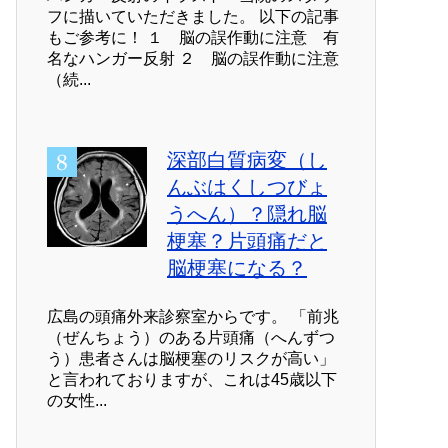
フに描いていただきました。 以下の記事
もご参考に！ １ 脳の誤作動に注意 有
名なハンガー反射 ２ 脳の誤作動に注意
（続...
深部白質病変（し
んぶはくしつびょ
うへん）？隠れ脳
梗塞？片頭痛だと
脳梗塞になる？
広島の頭痛外来診察室からです。 「前兆
（ぜんちょう）のある片頭痛（へんずつ
う）患者さんは脳梗塞のリスクが高い」
と言われておりますが、これは45歳以下
の女性...