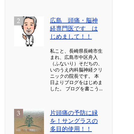
広島 頭痛・脳神
経専門医です は
じめまして！！
私こと、長崎県長崎市生
まれ、広島市中区舟入
（ふないり）そだちの、
いのうえ内科脳神経クリ
ニックの院長です。 本
日よりブログをはじめま
した。 ブログを書こう...
片頭痛の予防に緑
を！サングラスの
多目的使用！！