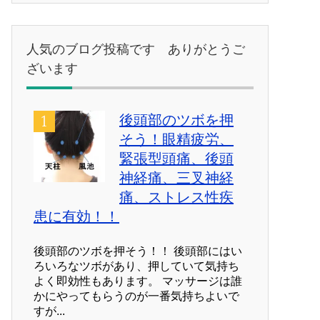
ゴ
リ
ー
人気のブログ投稿です ありがとうご
ざいます
後頭部のツボを押
そう！眼精疲労、
緊張型頭痛、後頭
神経痛、三叉神経
痛、ストレス性疾
患に有効！！
後頭部のツボを押そう！！ 後頭部にはい
ろいろなツボがあり、押していて気持ち
よく即効性もあります。 マッサージは誰
かにやってもらうのが一番気持ちよいで
すが...