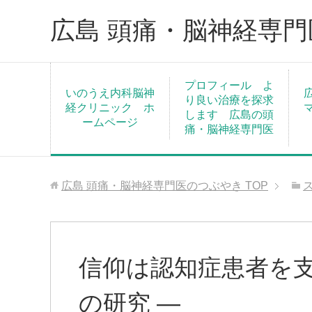
広島 頭痛・脳神経専
プロフィール よ
いのうえ内科脳神
り良い治療を探求
経クリニック ホ
します 広島の頭
ームページ
痛・脳神経専門医
広島 頭痛・脳神経専門医のつぶやき
TOP
信仰は認知症患者を支
の研究 ―