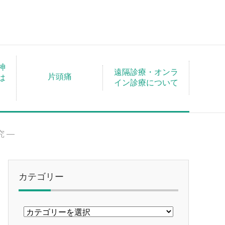
神
遠隔診療・オンラ
片頭痛
は
イン診療について
！
 ―
カテゴリー
カ
テ