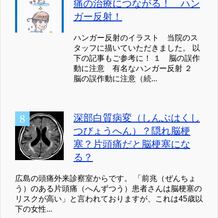
痛の治療につながる！ ハン
ガー反射！
ハンガー反射のイラスト 当院のス
タッフに描いていただきました。 以
下の記事もご参考に！ １ 脳の誤作
動に注意 有名なハンガー反射 ２
脳の誤作動に注意（続...
深部白質病変（しんぶはくし
つびょうへん）？隠れ脳梗
塞？片頭痛だと脳梗塞にな
る？
広島の頭痛外来診察室からです。 「前兆（ぜんちょ
う）のある片頭痛（へんずつう）患者さんは脳梗塞の
リスクが高い」と言われておりますが、これは45歳以
下の女性...