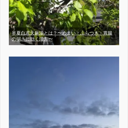
半夏白朮天麻湯とは？〜めまい・ふらつき・胃腸
の弱さに効く漢方〜