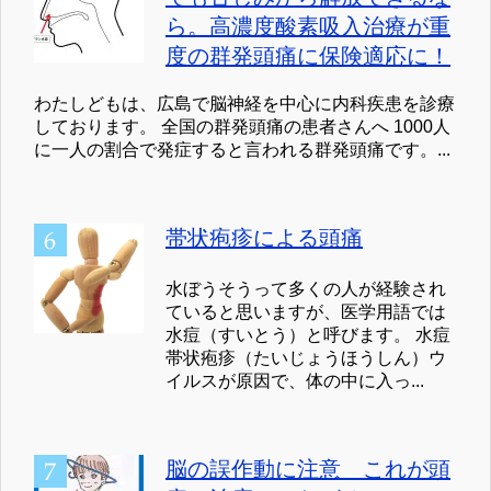
ら。高濃度酸素吸入治療が重
度の群発頭痛に保険適応に！
わたしどもは、広島で脳神経を中心に内科疾患を診療
しております。 全国の群発頭痛の患者さんへ 1000人
に一人の割合で発症すると言われる群発頭痛です。...
帯状疱疹による頭痛
水ぼうそうって多くの人が経験され
ていると思いますが、医学用語では
水痘（すいとう）と呼びます。 水痘
帯状疱疹（たいじょうほうしん）ウ
イルスが原因で、体の中に入っ...
脳の誤作動に注意 これが頭