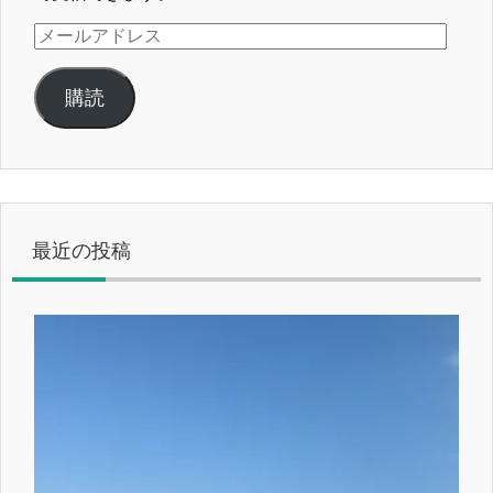
メ
ー
ル
購読
ア
ド
レ
ス
最近の投稿