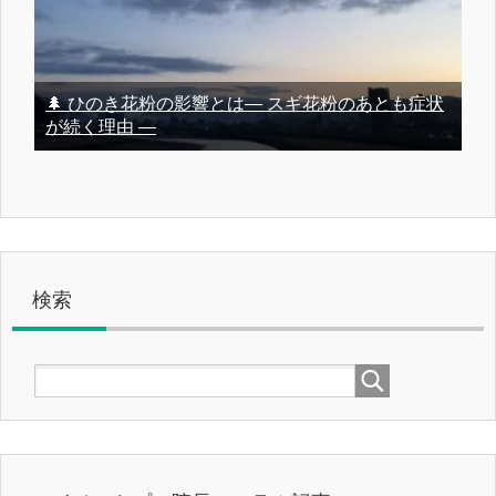
🌲 ひのき花粉の影響とは― スギ花粉のあとも症状
が続く理由 ―
検索