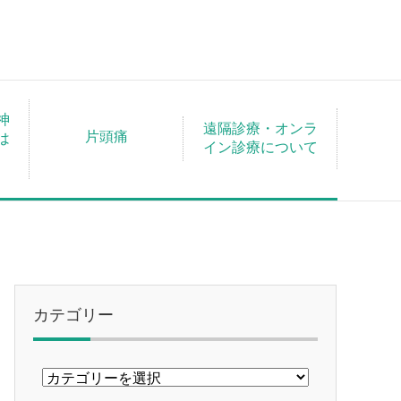
神
遠隔診療・オンラ
片頭痛
は
イン診療について
！
カテゴリー
カ
テ