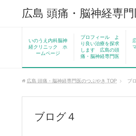
広島 頭痛・脳神経専
プロフィール よ
いのうえ内科脳神
り良い治療を探求
経クリニック ホ
します 広島の頭
ームページ
痛・脳神経専門医
広島 頭痛・脳神経専門医のつぶやき
TOP
ブ
ブログ４