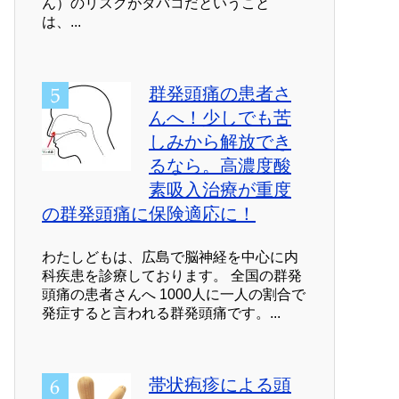
ん）のリスクがタバコだということ
は、...
群発頭痛の患者さ
んへ！少しでも苦
しみから解放でき
るなら。高濃度酸
素吸入治療が重度
の群発頭痛に保険適応に！
わたしどもは、広島で脳神経を中心に内
科疾患を診療しております。 全国の群発
頭痛の患者さんへ 1000人に一人の割合で
発症すると言われる群発頭痛です。...
帯状疱疹による頭