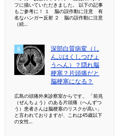
フに描いていただきました。 以下の記事
もご参考に！ １ 脳の誤作動に注意 有
名なハンガー反射 ２ 脳の誤作動に注意
（続...
深部白質病変（し
んぶはくしつびょ
うへん）？隠れ脳
梗塞？片頭痛だと
脳梗塞になる？
広島の頭痛外来診察室からです。 「前兆
（ぜんちょう）のある片頭痛（へんずつ
う）患者さんは脳梗塞のリスクが高い」
と言われておりますが、これは45歳以下
の女性...