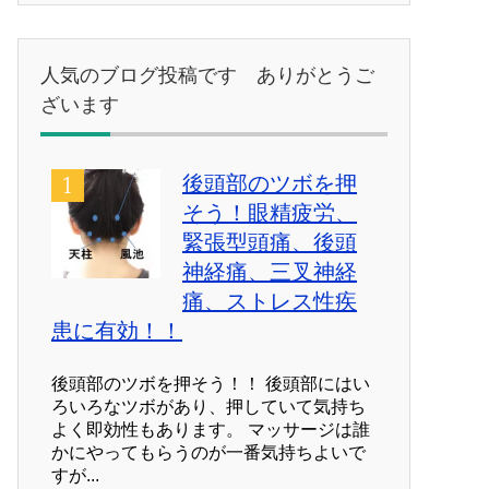
ゴ
リ
ー
人気のブログ投稿です ありがとうご
ざいます
後頭部のツボを押
そう！眼精疲労、
緊張型頭痛、後頭
神経痛、三叉神経
痛、ストレス性疾
患に有効！！
後頭部のツボを押そう！！ 後頭部にはい
ろいろなツボがあり、押していて気持ち
よく即効性もあります。 マッサージは誰
かにやってもらうのが一番気持ちよいで
すが...