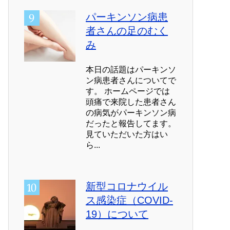
パーキンソン病患
者さんの足のむく
み
本日の話題はパーキンソ
ン病患者さんについてで
す。 ホームページでは
頭痛で来院した患者さん
の病気がパーキンソン病
だったと報告してます。
見ていただいた方はい
ら...
新型コロナウイル
ス感染症（COVID-
19）について