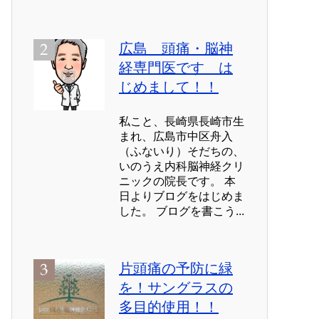
広島 頭痛・脳神
経専門医です は
じめまして！！
私こと、長崎県長崎市生
まれ、広島市中区舟入
（ふないり）そだちの、
いのうえ内科脳神経クリ
ニックの院長です。 本
日よりブログをはじめま
した。 ブログを書こう...
片頭痛の予防に緑
を！サングラスの
多目的使用！！