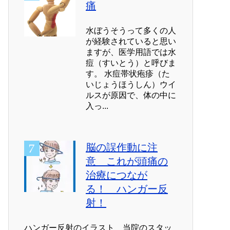
痛
水ぼうそうって多くの人
が経験されていると思い
ますが、医学用語では水
痘（すいとう）と呼びま
す。 水痘帯状疱疹（た
いじょうほうしん）ウイ
ルスが原因で、体の中に
入っ...
脳の誤作動に注
意 これが頭痛の
治療につなが
る！ ハンガー反
射！
ハンガー反射のイラスト 当院のスタッ