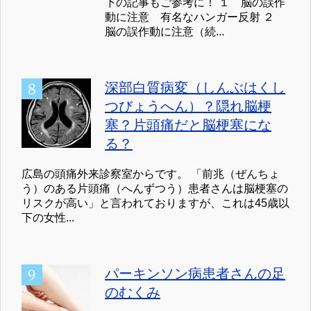
下の記事もご参考に！ １ 脳の誤作
動に注意 有名なハンガー反射 ２
脳の誤作動に注意（続...
深部白質病変（しんぶはくし
つびょうへん）？隠れ脳梗
塞？片頭痛だと脳梗塞にな
る？
広島の頭痛外来診察室からです。 「前兆（ぜんちょ
う）のある片頭痛（へんずつう）患者さんは脳梗塞の
リスクが高い」と言われておりますが、これは45歳以
下の女性...
パーキンソン病患者さんの足
のむくみ