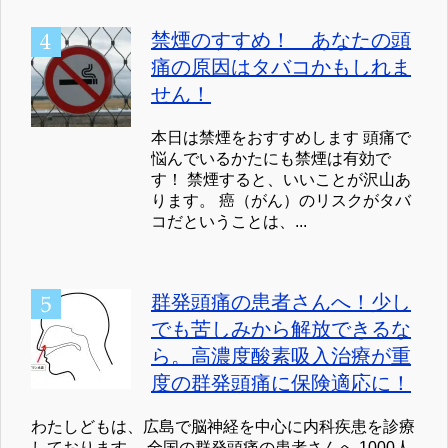
禁煙のすすめ！ あなたの頭
痛の原因はタバコかもしれま
せん！
本日は禁煙をおすすめします 頭痛で
悩んでいるかたにも禁煙は有効で
す！ 禁煙すると、いいことが沢山あ
ります。 癌（がん）のリスクがタバ
コだということは、...
群発頭痛の患者さんへ！少し
でも苦しみから解放できるな
ら。高濃度酸素吸入治療が重
度の群発頭痛に保険適応に！
わたしどもは、広島で脳神経を中心に内科疾患を診療
しております。 全国の群発頭痛の患者さんへ 1000人