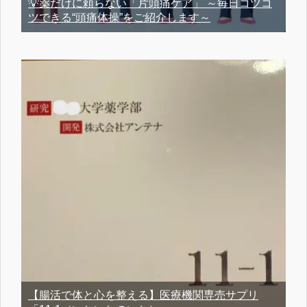
💡薬だけに頼らない「片頭痛ケア」 ～毎日コツコ
ツできる“頭痛体操”をご紹介します～
【腸活で体と心を整える】医療機関専売サプリ