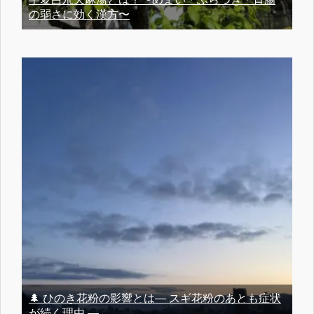
の弱さに効く漢方〜
🌲 ひのき花粉の影響とは― スギ花粉のあとも症状
が続く理由 ―