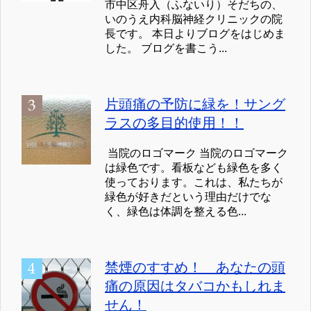
市中区舟入（ふないり）そだちの、
いのうえ内科脳神経クリニックの院
長です。 本日よりブログをはじめま
した。 ブログを書こう...
片頭痛の予防に緑を！サング
ラスの多目的使用！！
当院のロゴマーク 当院のロゴマーク
は緑色です。看板なども緑色を多く
使っております。これは、私たちが
緑色が好きだという理由だけでな
く、緑色は体調を整える色...
禁煙のすすめ！ あなたの頭
痛の原因はタバコかもしれま
せん！