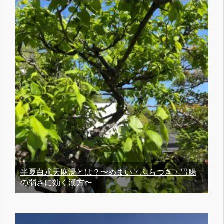
半夏白朮天麻湯とは？〜めまい・ふらつき・胃腸
の弱さに効く漢方〜