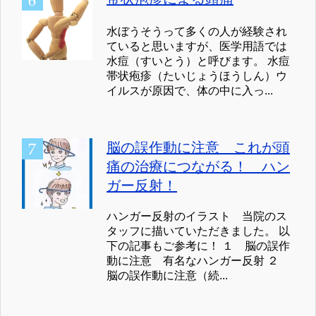
水ぼうそうって多くの人が経験され
ていると思いますが、医学用語では
水痘（すいとう）と呼びます。 水痘
帯状疱疹（たいじょうほうしん）ウ
イルスが原因で、体の中に入っ...
脳の誤作動に注意 これが頭
痛の治療につながる！ ハン
ガー反射！
ハンガー反射のイラスト 当院のス
タッフに描いていただきました。 以
下の記事もご参考に！ １ 脳の誤作
動に注意 有名なハンガー反射 ２
脳の誤作動に注意（続...