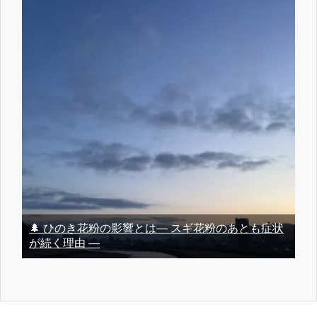
🌲 ひのき花粉の影響とは― スギ花粉のあとも症状
が続く理由 ―