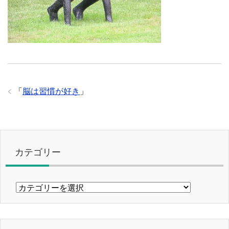
「
脳は習慣が好き
」
カテゴリー
カ
テ
ゴ
リ