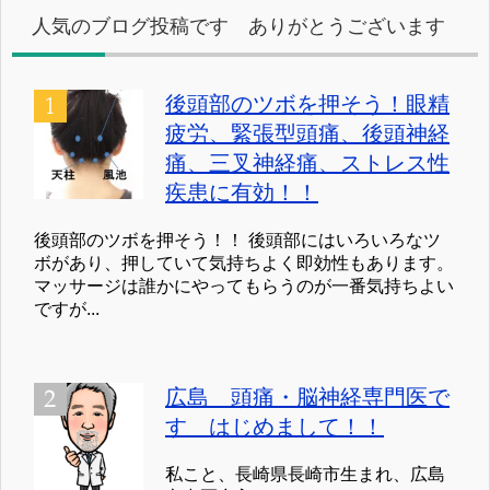
ー
人気のブログ投稿です ありがとうございます
後頭部のツボを押そう！眼精
疲労、緊張型頭痛、後頭神経
痛、三叉神経痛、ストレス性
疾患に有効！！
後頭部のツボを押そう！！ 後頭部にはいろいろなツ
ボがあり、押していて気持ちよく即効性もあります。
マッサージは誰かにやってもらうのが一番気持ちよい
ですが...
広島 頭痛・脳神経専門医で
す はじめまして！！
私こと、長崎県長崎市生まれ、広島