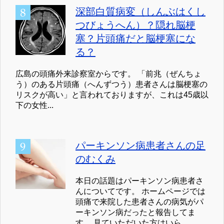
深部白質病変（しんぶはくし
つびょうへん）？隠れ脳梗
塞？片頭痛だと脳梗塞にな
る？
広島の頭痛外来診察室からです。 「前兆（ぜんちょ
う）のある片頭痛（へんずつう）患者さんは脳梗塞の
リスクが高い」と言われておりますが、これは45歳以
下の女性...
パーキンソン病患者さんの足
のむくみ
本日の話題はパーキンソン病患者さ
んについてです。 ホームページでは
頭痛で来院した患者さんの病気がパ
ーキンソン病だったと報告してま
す。 見ていただいた方はいら...