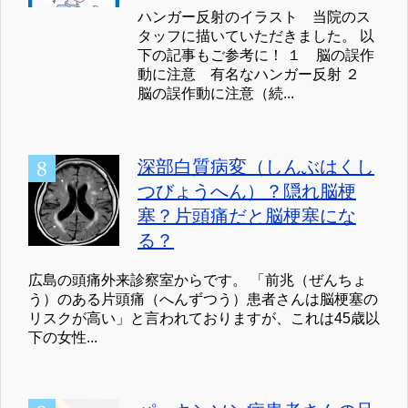
ハンガー反射のイラスト 当院のス
タッフに描いていただきました。 以
下の記事もご参考に！ １ 脳の誤作
動に注意 有名なハンガー反射 ２
脳の誤作動に注意（続...
深部白質病変（しんぶはくし
つびょうへん）？隠れ脳梗
塞？片頭痛だと脳梗塞にな
る？
広島の頭痛外来診察室からです。 「前兆（ぜんちょ
う）のある片頭痛（へんずつう）患者さんは脳梗塞の
リスクが高い」と言われておりますが、これは45歳以
下の女性...