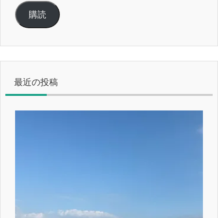
ル
購読
ア
ド
レ
ス
最近の投稿