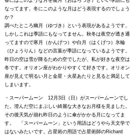
春にはこのような月を朧月（おぼろつき）といい季語にも
なってます。冬にこのような月はどう表現するのでしょう
か？
調べたところ幽月（ゆづき）という表現があるようです。
しかしこれは季語にもなってません。秋冬は夜空が透き通
ってますので寒月（かんげつ）や白月（はくげつ）氷輪
（ひょうりん）などの言葉が季語になっているようです。
昨日の空は雪が降るための空でしたが、私が好きな夜空は
冬です。オリオン座がわかりやすくて好きです。オリオン
座が見えて明るい月と金星・火星あたりと見ると満足して
しまいます。
・スーパームーン 12月3日（日）がスーパームーンでし
た。澄んだ空にまぶしい綺麗な大きなお月様を見ました。
その後天気が崩れ昨日のように傘がかかる月になってま
す。 「スーパームーン」という用語はどうやら天文学で
はないみたいです。占星術の用語で占星術師のRichard