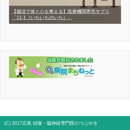
【腸活で体と心を整える】医療機関専売サプリ
「11-1（いちいちのいち）」
(C) 2017広島 頭痛・脳神経専門医のつぶやき