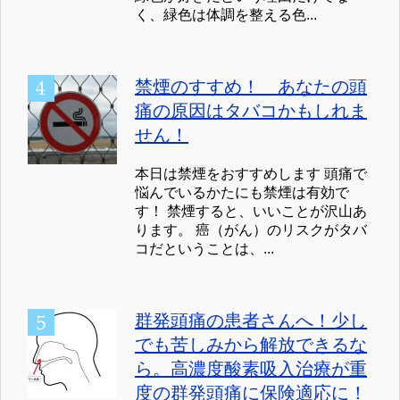
く、緑色は体調を整える色...
禁煙のすすめ！ あなたの頭
痛の原因はタバコかもしれま
せん！
本日は禁煙をおすすめします 頭痛で
悩んでいるかたにも禁煙は有効で
す！ 禁煙すると、いいことが沢山あ
ります。 癌（がん）のリスクがタバ
コだということは、...
群発頭痛の患者さんへ！少し
でも苦しみから解放できるな
ら。高濃度酸素吸入治療が重
度の群発頭痛に保険適応に！