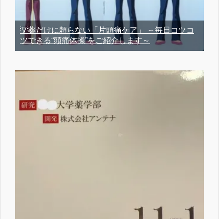
💡薬だけに頼らない「片頭痛ケア」 ～毎日コツコ
ツできる“頭痛体操”をご紹介します～