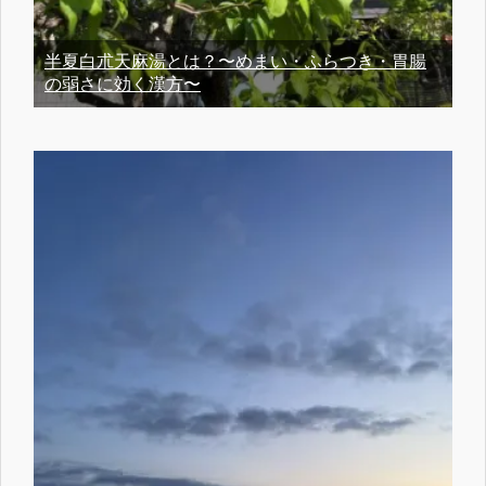
半夏白朮天麻湯とは？〜めまい・ふらつき・胃腸
の弱さに効く漢方〜