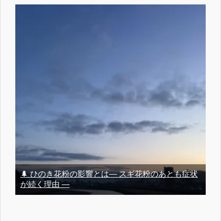
🌲 ひのき花粉の影響とは― スギ花粉のあとも症状
が続く理由 ―