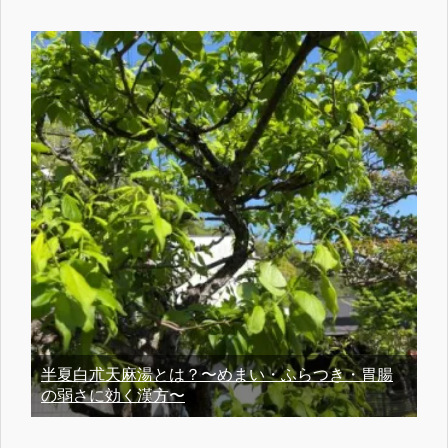
半夏白朮天麻湯とは？〜めまい・ふらつき・胃腸
の弱さに効く漢方〜