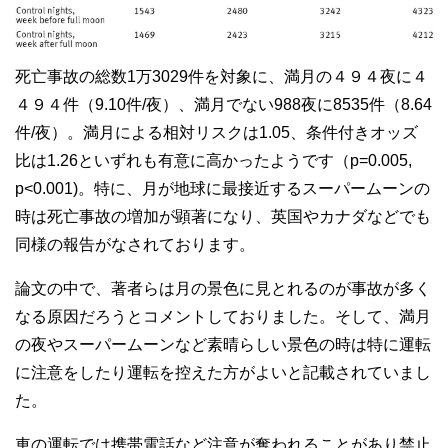
死亡事故の総数1万3029件を対象に、満月の４９４夜に４
４９４件（9.10件/夜）、満月でない988夜に8535件（8.64
件/夜）。満月による相対リスクは1.05、条件付きオッズ
比は1.26といずれも有意に高かったようです（p=0.005,
p<0.001)。特に、月が地球に最接近するスーパームーンの
時は死亡事故の増加が顕著になり、英国やカナダなどでも
同様の報告がなされております。
論文の中で、著者らは月の景色に見とれるのが事故が多く
なる原因だろうとコメントしておりました。そして、満月
の夜やスーパームーンなど素晴らしい景色の時は特に運転
に注意をしたり運転を控えた方がよいと記載されていまし
た。
車の運転では携帯電話など注意が奪われることがあり禁止