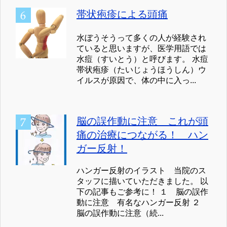
帯状疱疹による頭痛
水ぼうそうって多くの人が経験され
ていると思いますが、医学用語では
水痘（すいとう）と呼びます。 水痘
帯状疱疹（たいじょうほうしん）ウ
イルスが原因で、体の中に入っ...
脳の誤作動に注意 これが頭
痛の治療につながる！ ハン
ガー反射！
ハンガー反射のイラスト 当院のス
タッフに描いていただきました。 以
下の記事もご参考に！ １ 脳の誤作
動に注意 有名なハンガー反射 ２
脳の誤作動に注意（続...