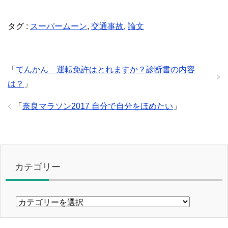
タグ :
スーパームーン
,
交通事故
,
論文
「
てんかん 運転免許はとれますか？診断書の内容
は？
」
「
奈良マラソン2017 自分で自分をほめたい
」
カテゴリー
カ
テ
ゴ