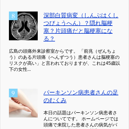
深部白質病変（しんぶはくし
つびょうへん）？隠れ脳梗
塞？片頭痛だと脳梗塞にな
る？
広島の頭痛外来診察室からです。 「前兆（ぜんちょ
う）のある片頭痛（へんずつう）患者さんは脳梗塞の
リスクが高い」と言われておりますが、これは45歳以
下の女性...
パーキンソン病患者さんの足
のむくみ
本日の話題はパーキンソン病患者さ
んについてです。 ホームページでは
頭痛で来院した患者さんの病気がパ