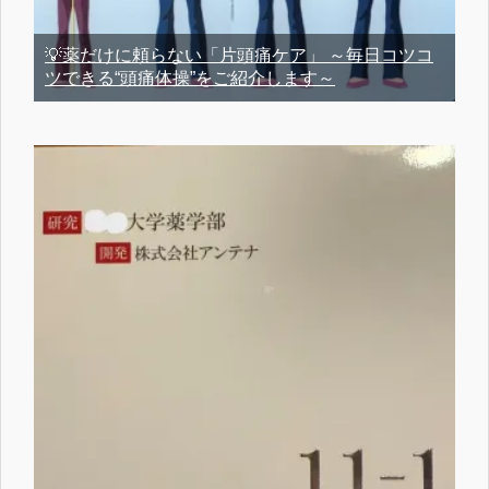
💡薬だけに頼らない「片頭痛ケア」 ～毎日コツコ
ツできる“頭痛体操”をご紹介します～