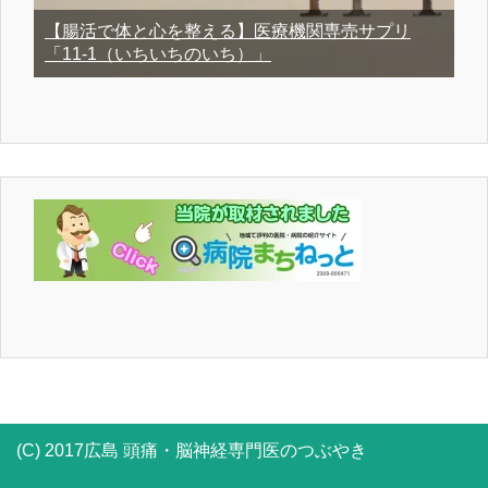
【腸活で体と心を整える】医療機関専売サプリ
「11-1（いちいちのいち）」
(C) 2017広島 頭痛・脳神経専門医のつぶやき