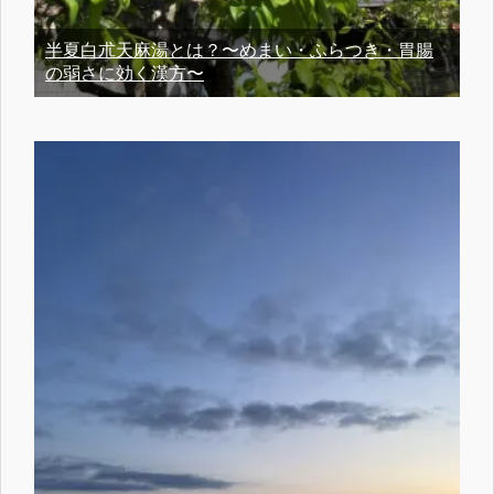
半夏白朮天麻湯とは？〜めまい・ふらつき・胃腸
の弱さに効く漢方〜