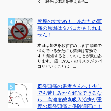
く、緑色は体調を整える色...
禁煙のすすめ！ あなたの頭
痛の原因はタバコかもしれま
せん！
本日は禁煙をおすすめします 頭痛で
悩んでいるかたにも禁煙は有効で
す！ 禁煙すると、いいことが沢山あ
ります。 癌（がん）のリスクがタバ
コだということは、...
群発頭痛の患者さんへ！少し
でも苦しみから解放できるな
ら。高濃度酸素吸入治療が重
度の群発頭痛に保険適応に！