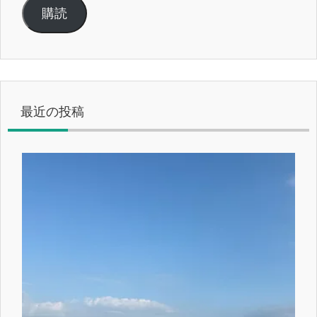
ル
購読
ア
ド
レ
ス
最近の投稿