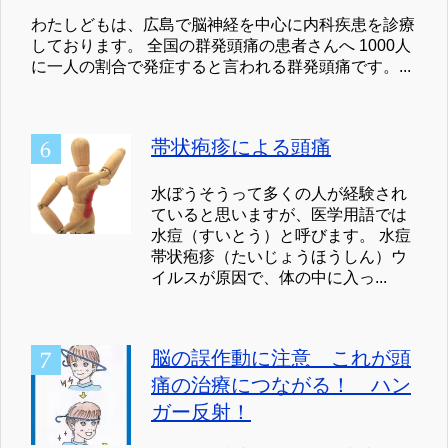
わたしどもは、広島で脳神経を中心に内科疾患を診療
しております。 全国の群発頭痛の患者さんへ 1000人
に一人の割合で発症すると言われる群発頭痛です。...
帯状疱疹による頭痛
水ぼうそうって多くの人が経験され
ていると思いますが、医学用語では
水痘（すいとう）と呼びます。 水痘
帯状疱疹（たいじょうほうしん）ウ
イルスが原因で、体の中に入っ...
脳の誤作動に注意 これが頭
痛の治療につながる！ ハン
ガー反射！